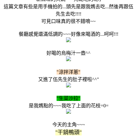
這篇文章有些是用手機拍的...頭先是跟我媽去吃...然後再跟伍
先生去吃!!!!
可見口味真的很不錯唷~~
餐廳感覺還滿低調的~~~好像來喝酒的...呵呵!!!
好喝的烏梅汁一壺^^
"涼拌洋蔥"
又進了伍先生的肚子裡啦^^"
"生菜沙拉"
是我媽點的~~~我吃了上面的花枝=0=
今天的主角~~~
"干鍋鴨頭"