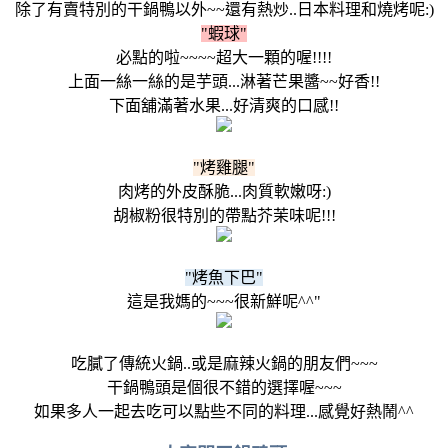
除了有賣特別的干鍋鴨以外~~還有熱炒..日本料理和燒烤呢:)
"蝦球"
必點的啦~~~~超大一顆的喔!!!!
上面一絲一絲的是芋頭...淋著芒果醬~~好香!!
下面舖滿著水果...好清爽的口感!!
"烤雞腿"
肉烤的外皮酥脆...肉質軟嫩呀:)
胡椒粉很特別的帶點芥茉味呢!!!
"烤魚下巴"
這是我媽的~~~很新鮮呢^^"
吃膩了傳統火鍋..或是麻辣火鍋的朋友們~~~
干鍋鴨頭是個很不錯的選擇喔~~~
如果多人一起去吃可以點些不同的料理...感覺好熱鬧^^