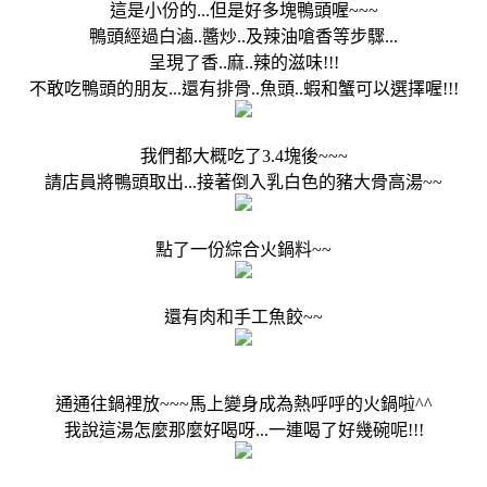
這是小份的...但是好多塊鴨頭喔~~~
鴨頭經過白滷..醬炒..及辣油嗆香等步驟...
呈現了香..麻..辣的滋味!!!
不敢吃鴨頭的朋友...還有排骨..魚頭..蝦和蟹可以選擇喔!!!
我們都大概吃了3.4塊後~~~
請店員將鴨頭取出...接著倒入乳白色的豬大骨高湯~~
點了一份綜合火鍋料~~
還有肉和手工魚餃~~
通通往鍋裡放~~~馬上變身成為熱呼呼的火鍋啦^^
我說這湯怎麼那麼好喝呀...一連喝了好幾碗呢!!!