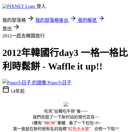
登入
我的部落格
我的部落格後台
我的帳號
登出
2012一起去韓國旅行
2012年韓國行day3 一格一格比
利時鬆餅 - Waffle it up!!
Popo小日子
14年前
吃完"站著吃牛排"後~~~
我們去逛了一下新村站的現代百貨~~
1樓有
"MCM"
專櫃...看了一下包包=0=
第一張是在新村很有名的指標"
紅色大水管
"...合照一下啦!!!