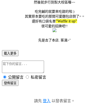
然後就步行到梨大校區囉~~
吃完鹹的就要來吃甜的啦:)
其實原本要吃的那間可愛麵包店倒了= =
"Waffle it up"
還好有口袋名單
很可愛的招牌吧!!
先是去了本店..客滿>"
載入更多
公開留言
私密留言
發佈留言
請先
登入
以發表留言。