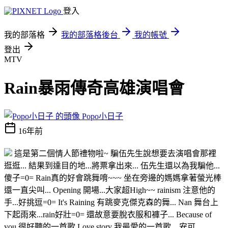
登入
我的部落格
我的部落格後台
我的帳號
登出
MTV
Rain暴雨傳奇高雄演唱會
Popo小日子
16年前
這是第二個情人節禮物啦~ 騙伍先生說想要去演唱會那裡
逛逛... 結果到達目的地...將票拿出來... 伍先生還以為我騙他...
傻子=0= Rain真的好會跳舞唷~~~ 坐在旁邊的媽媽拿著螢光棒
還一直尖叫... Opening 開場...大家超High~~ rainism 注意他的
手...好挑逗=0= It's Raining 有跳麥克傑克森的舞... Nan 舞台上
下起雨來...rain好壯=0= 還故意要脫衣服和褲子... Because of
you 很好聽的一首歌 Love story 我最愛的一首歌... 安可