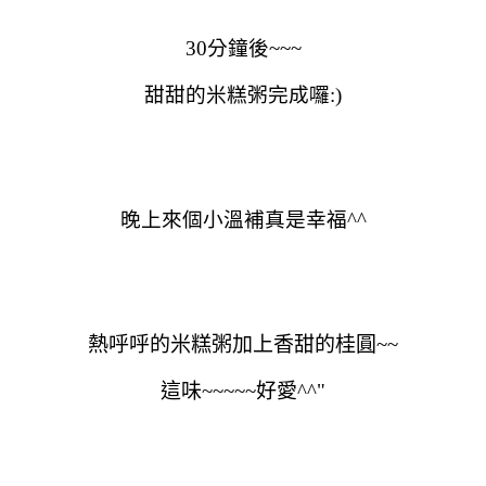
30分鐘後~~~
甜甜的米糕粥完成囉:)
晚上來個小溫補真是幸福^^
熱呼呼的米糕粥加上香甜的桂圓~~
這味~~~~~好愛^^"