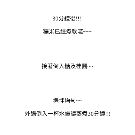
30分鐘後!!!!
糯米已經煮軟囉~~~
接著倒入糖及桂圓~~
攪拌均勻~~
外鍋倒入一杯水繼續蒸煮30分鐘!!!