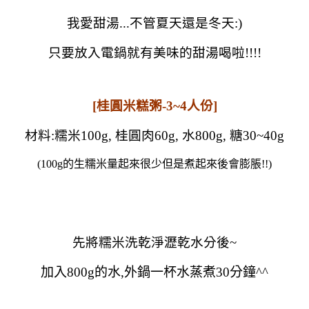
我愛甜湯...不管夏天還是冬天:)
只要放入電鍋就有美味的甜湯喝啦!!!!
[桂圓米糕粥-3~4人份]
材料:糯米100g, 桂圓肉60g, 水800g, 糖30~40g
(100g的生糯米量起來很少但是煮起來後會膨脹!!)
先將糯米洗乾淨瀝乾水分後~
加入800g的水,外鍋一杯水蒸煮30分鐘^^