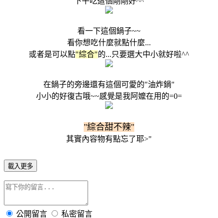
下午吃這個剛剛好^^
看一下這個鍋子~~
看你想吃什麼就點什麼...
或者是可以點
"綜合"
的...只要選大中小就好啦^^
在鍋子的旁邊還有這個可愛的"油炸鍋"
小小的好復古哦~~感覺是我阿嬤在用的=0=
"綜合甜不辣"
其實內容物有點忘了耶>"
載入更多
公開留言
私密留言