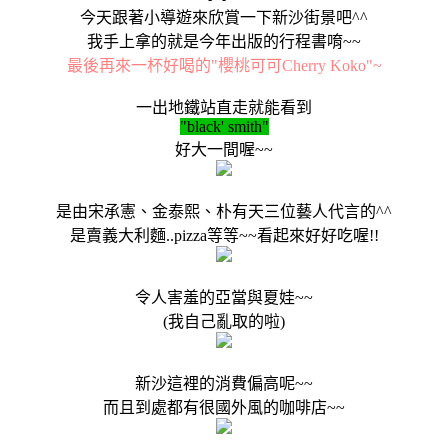
今天跟著小導遊來欣賞一下新沙街景吧^^
我手上拿的就是今年出版的行程書唷~~
最後再來一杯好喝的"櫻桃可可Cherry Koko"~
一出地鐵站直走就能看到
"black' smith"
好大一間喔~~
是由
宋承憲、金泰熙、朴有天三位藝人代言的^^
是賣義大利麵..pizza等等~~看起來好好吃喔!!
令人害羞的亞當與夏娃~~
(我自己亂取的啦)
新沙這裡的消費偏高呢~~
而且到處都有很國外風的咖啡店~~