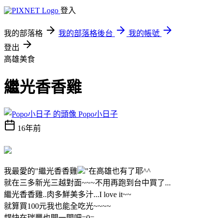
登入
我的部落格
我的部落格後台
我的帳號
登出
高雄美食
繼光香香雞
Popo小日子
16年前
我最愛的"繼光香香雞
"在高雄也有了耶^^
就在三多新光三越對面~~~不用再跑到台中買了...
繼光香香雞..肉多鮮美多汁...I love it~~
就算買100元我也能全吃光~~~~
趕快在瑞豐也開一間吧=0=